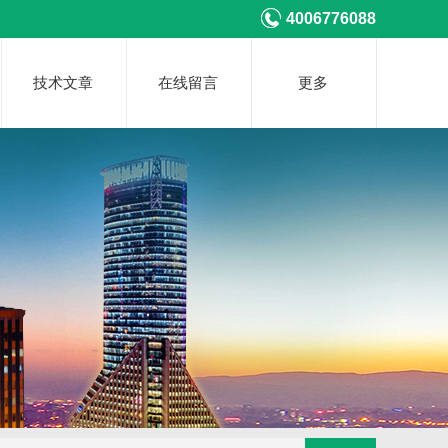
4006776088
技术文章
在线留言
更多