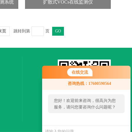
监测系统
扩散式VOCs在线监测仪
跳转到第
页
末页
在线交流
咨询热线：17600590564
您好！欢迎前来咨询，很高兴为您
服务，请问您要咨询什么问题呢？
扫一扫，关注微信