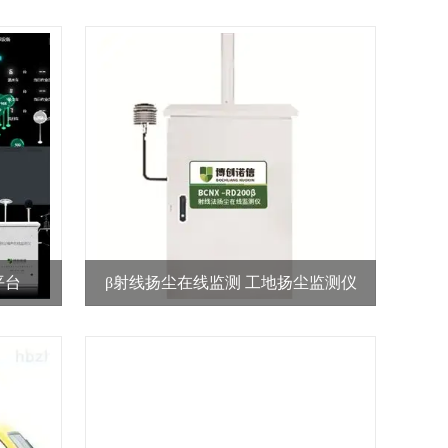
平台
β射线扬尘在线监测 工地扬尘监测仪