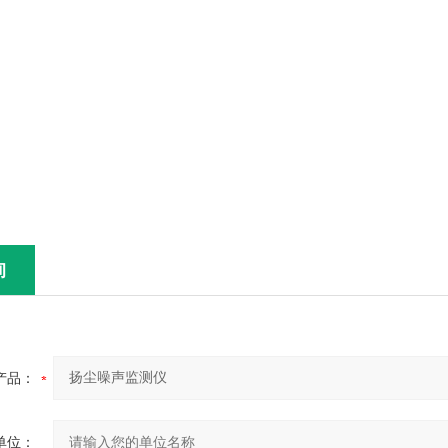
询
产品：
单位：