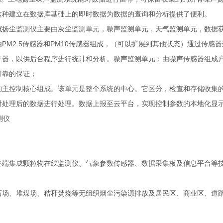
这种建立在数据库基础上的即时数据为数据的查询和分析提供了便利。
仪
扬尘监测仪主要由灰尘监测单元，噪声监测单元，天气监测单元，数据获
PM2.5传感器和PM10传感器组成，（可以扩展到其他状态）通过传
务器，以供后台程序进行统计和分析。噪声监测单元：由噪声传感器组成
可靠的保证；
的主控制核心组成。该单元是整个系统的中心。它区分，检查和存储收集
对处理后的数据进行处理。数据上报至云平台，实现控制参数的本地化显
终端集成颗粒物在线监测仪、气象参数传感器、数据采集板及信息平台等
石场、堆煤场、秸秆焚烧等无组织烟尘污染源排放及居民区、商业区、道