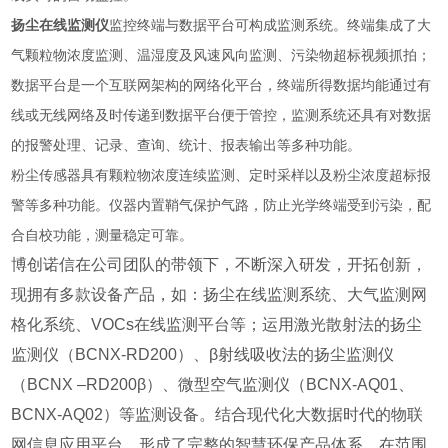
扬尘在线监测仪
监控终端与数据平台可构成监测系统。终端集成了大
气颗粒物浓度监测、温湿度及风速风向监测、污染物超标视频抓拍；
数据平台是一个互联网架构的网络化平台，终端所得数据均能通过有
线或无线网络及时传递到数据平台便于管控，监测系统还具有对数据
的报警处理、记录、查询、统计、报表输出等多种功能。
粉尘传感器具有颗粒物浓度连续监测、定时采样以及粉尘浓度超标报
警等多种功能。仪器内置鞘气保护气路，防止光学终端受到污染，配
合自校功能，测量稳定可靠。
博创诺信在公司团队的带领下，不断深入研发，开拓创新，
现拥有多款设备产品，如：扬尘在线监测系统、大气监测网
格化系统、VOCs在线监测平台等；运用激光散射法的扬尘
监测仪（BCNX-RD200）、β射线吸收法的扬尘监测仪
（BCNX –RD200β）、微型空气监测仪（BCNX-AQ01、
BCNX-AQ02）等监测设备。结合现代化大数据时代的物联
网信息应用平台，形成了完整的智慧环保产品体系，在范围