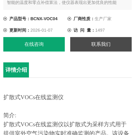
智能的温度和零点补偿算法，使仪器表现出更加优良的性能
多种信号输出
友好的人机操作界面，磁棒操作，超大点阵LCD液晶显示，支持
产品型号：BCNX-VOC04
厂商性质：
生产厂家
中英文界面
更新时间：
2026-01-07
访 问 量：
1497
不锈钢外壳，可应用于极其复杂的、恶劣的工矿环境
通过ATEX 、UL、CSA等
在线咨询
联系我们
详情介绍
扩散式
VOCs在线监测仪
简介
:
扩散式
VOCs在线监测仪以扩散式为采样方式用于
提供室外空气污染物实时准确监测的产品。该设备