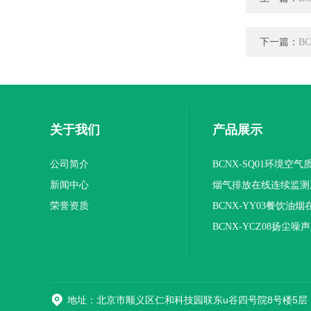
下一篇：
B
关于我们
产品展示
公司简介
BCNX-SQ01环境空
新闻中心
系统
烟气排放在线连续监测
荣誉资质
BCNX-YY03餐饮油
平台
BCNX-YCZ08扬尘噪
地址：北京市顺义区仁和科技园联东u谷四号院8号楼5层