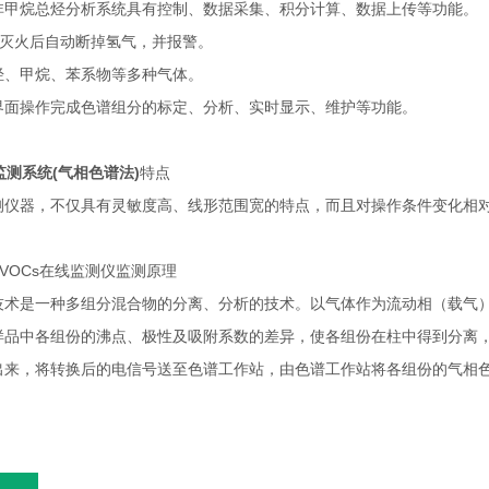
非甲烷总烃分析系统具有控制、数据采集、积分计算、数据上传等功能。
外灭火后自动断掉氢气，并报警。
烃、甲烷、苯系物等多种气体。
界面操作完成色谱组分的标定、分析、实时显示、维护等功能。
监测系统(气相色谱法)
特点
测仪器，不仅具有灵敏度高、线形范围宽的特点，而且对操作条件变化相
法VOCs在线监测仪监测原理
技术是一种多组分混合物的分离、分析的技术。以气体作为流动相（载气
样品中各组份的沸点、极性及吸附系数的差异，使各组份在柱中得到分离
出来，将转换后的电信号送至色谱工作站，由色谱工作站将各组份的气相
。