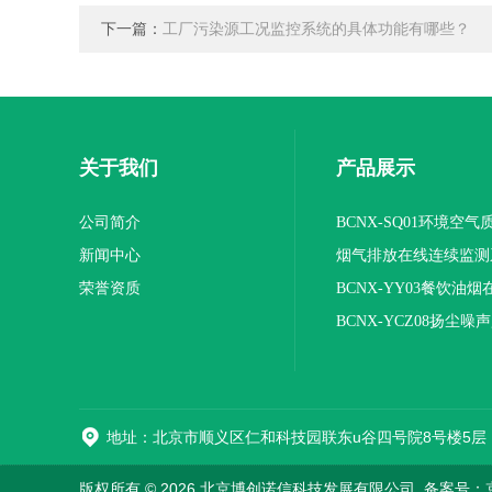
下一篇：
工厂污染源工况监控系统的具体功能有哪些？
关于我们
产品展示
公司简介
BCNX-SQ01环境空
新闻中心
系统
烟气排放在线连续监测
荣誉资质
BCNX-YY03餐饮油
平台
BCNX-YCZ08扬尘噪
地址：北京市顺义区仁和科技园联东u谷四号院8号楼5层
版权所有 © 2026 北京博创诺信科技发展有限公司
备案号：京I