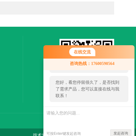
在线交流
您好！欢迎前来咨询，很高兴为您
咨询热线：17600590564
服务，请问您要咨询什么问题呢？
您好，看您停留很久了，是否找到
了需求产品，您可以直接在线与我
联系！
扫一扫，关注微信
发起咨询
可按Enter键发起咨询
技术支持：
环保在线
管理登陆
sitemap.xml