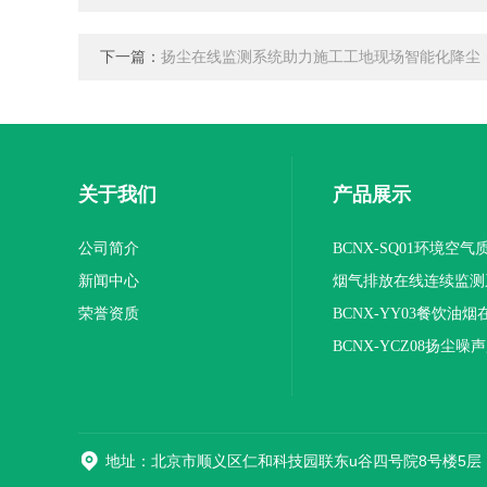
下一篇：
扬尘在线监测系统助力施工工地现场智能化降尘
关于我们
产品展示
公司简介
BCNX-SQ01环境空
新闻中心
系统
烟气排放在线连续监测
荣誉资质
BCNX-YY03餐饮油
平台
BCNX-YCZ08扬尘噪
地址：北京市顺义区仁和科技园联东u谷四号院8号楼5层