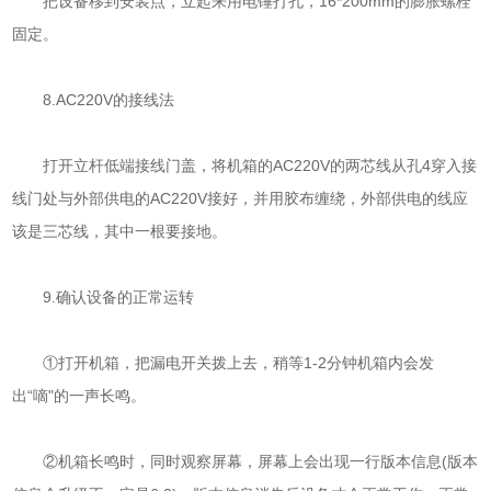
把设备移到安装点，立起来用电锤打孔，16*200mm的膨胀螺栓
固定。
8.AC220V的接线法
打开立杆低端接线门盖，将机箱的AC220V的两芯线从孔4穿入接
线门处与外部供电的AC220V接好，并用胶布缠绕，外部供电的线应
该是三芯线，其中一根要接地。
9.确认设备的正常运转
①打开机箱，把漏电开关拨上去，稍等1-2分钟机箱内会发
出“嘀"的一声长鸣。
②机箱长鸣时，同时观察屏幕，屏幕上会出现一行版本信息(版本