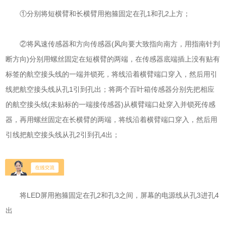
①分别将短横臂和长横臂用抱箍固定在孔1和孔2上方；
②将风速传感器和方向传感器(风向要大致指向南方，用指南针判
断方向)分别用螺丝固定在短横臂的两端，在传感器底端插上没有贴有
标签的航空接头线的一端并锁死，将线沿着横臂端口穿入，然后用引
线把航空接头线从孔1引到孔出；将两个百叶箱传感器分别先把相应
的航空接头线(未贴标的一端接传感器)从横臂端口处穿入并锁死传感
器，再用螺丝固定在长横臂的两端，将线沿着横臂端口穿入，然后用
引线把航空接头线从孔2引到孔4出；
4.屏幕的安装
将LED屏用抱箍固定在孔2和孔3之间，屏幕的电源线从孔3进孔4
出