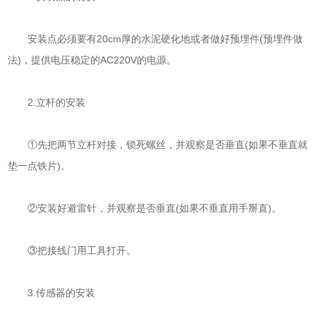
安装点必须要有20cm厚的水泥硬化地或者做好预埋件(预埋件做
法)，提供电压稳定的AC220V的电源。
2.立杆的安装
①先把两节立杆对接，锁死螺丝，并观察是否垂直(如果不垂直就
垫一点铁片)。
②安装好避雷针，并观察是否垂直(如果不垂直用手掰直)。
③把接线门用工具打开。
3.传感器的安装